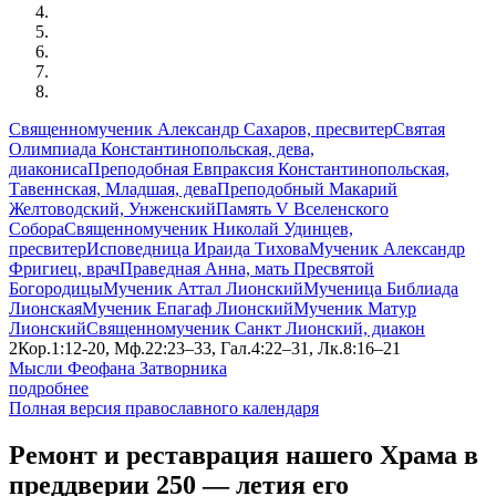
Священномученик Александр Сахаров, пресвитер
Святая
Олимпиада Константинопольская, дева,
диакониса
Преподобная Евпраксия Константинопольская,
Тавеннская, Младшая, дева
Преподобный Макарий
Желтоводский, Унженский
Память V Вселенского
Собора
Священномученик Николай Удинцев,
пресвитер
Исповедница Ираида Тихова
Мученик Александр
Фригиец, врач
Праведная Анна, мать Пресвятой
Богородицы
Мученик Аттал Лионский
Мученица Библиада
Лионская
Мученик Епагаф Лионский
Мученик Матур
Лионский
Священномученик Санкт Лионский, диакон
2Кор.1:12-20, Мф.22:23–33, Гал.4:22–31, Лк.8:16–21
Мысли Феофана Затворника
подробнее
Полная версия православного календаря
Ремонт и реставрация нашего Храма в
преддверии 250 — летия его