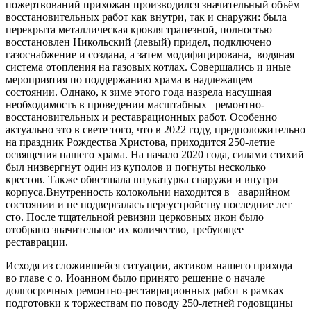
пожертвований прихожан производился значительный объём
восстановительных работ как внутри, так и снаружи: была
перекрыта металлическая кровля трапезной, полностью
восстановлен Никольский (левый) придел, подключено
газоснабжение и создана, а затем модифицирована, водяная
система отопления на газовых котлах. Совершались и иные
мероприятия по поддержанию храма в надлежащем
состоянии. Однако, к зиме этого года назрела насущная
необходимость в проведении масштабных ремонтно-
восстановительных и реставрационных работ. Особенно
актуально это в свете того, что в 2022 году, предположительно
на праздник Рождества Христова, приходится 250-летие
освящения нашего храма. На начало 2020 года, силами стихий
был низвергнут один из куполов и погнуты несколько
крестов. Также обветшала штукатурка снаружи и внутри
корпуса.Внутренность колокольни находится в аварийном
состоянии и не подвергалась переустройству последние лет
сто. После тщательной ревизии церковных икон было
отобрано значительное их количество, требующее
реставрации.
Исходя из сложившейся ситуации, активом нашего прихода
во главе с о. Иоанном было принято решение о начале
долгосрочных ремонтно-реставрационных работ в рамках
подготовки к торжествам по поводу 250-летней годовщины