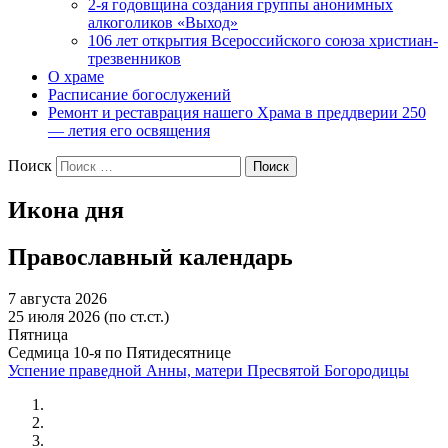
2-я годовщина создания группы анонимных
алкоголиков «Выход»
106 лет открытия Всероссийского союза христиан-
трезвенников
О храме
Расписание богослужений
Ремонт и реставрация нашего Храма в преддверии 250
— летия его освящения
Поиск
Икона дня
Православный календарь
7 августа 2026
25 июля 2026 (по ст.ст.)
Пятница
Седмица 10-я по Пятидесятнице
Успение праведной Анны, матери Пресвятой Богородицы